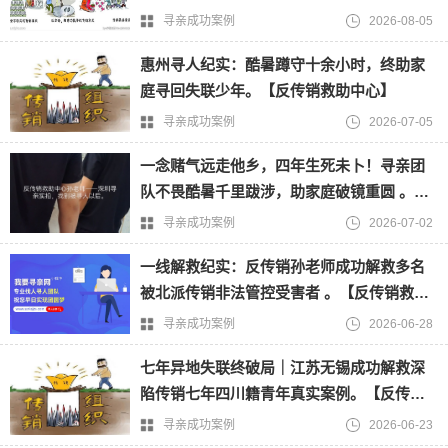
销救助中心】
寻亲成功案例
2026-08-05
惠州寻人纪实：酷暑蹲守十余小时，终助家
庭寻回失联少年。【反传销救助中心】
寻亲成功案例
2026-07-05
一念赌气远走他乡，四年生死未卜！寻亲团
队不畏酷暑千里跋涉，助家庭破镜重圆 。
【反传销救助中心孙老师】
寻亲成功案例
2026-07-02
一线解救纪实：反传销孙老师成功解救多名
被北派传销非法管控受害者 。【反传销救助
中心寻人寻亲】
寻亲成功案例
2026-06-28
七年异地失联终破局｜江苏无锡成功解救深
陷传销七年四川籍青年真实案例。【反传销
救助中心孙老师】
寻亲成功案例
2026-06-23