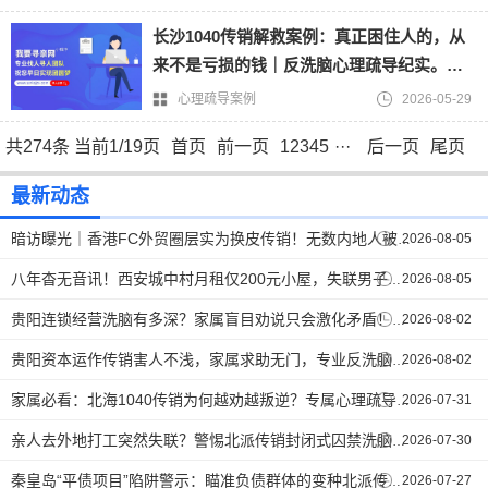
长沙1040传销解救案例：真正困住人的，从
来不是亏损的钱｜反洗脑心理疏导纪实。
【反传销救助中心】
心理疏导案例
2026-05-29
共274条 当前1/19页
首页
前一页
1
2
3
4
5
···
后一页
尾页
最新动态
2026-08-05
暗访曝光｜香港FC外贸圈层实为换皮传销！无数内地人被熟人坑惨。【反传销救助中心】
2026-08-05
八年杳无音讯！西安城中村月租仅200元小屋，失联男子终于和家人取得联系。【反传销救助中心】
2026-08-02
贵阳连锁经营洗脑有多深？家属盲目劝说只会激化矛盾！正确唤醒技巧在这里。【反传销救助中心孙老师】
2026-08-02
贵阳资本运作传销害人不浅，家属求助无门，专业反洗脑打破思想牢笼。【反传销救助中心】
2026-07-31
家属必看：北海1040传销为何越劝越叛逆？专属心理疏导破解洗脑死循环 。【反传销救助中心】
2026-07-30
亲人去外地打工突然失联？警惕北派传销封闭式囚禁洗脑陷阱。【反传销救助中心】
2026-07-27
秦皇岛“平债项目”陷阱警示：瞄准负债群体的变种北派传销，劝说难度不容小觑.【反传销救助中心】