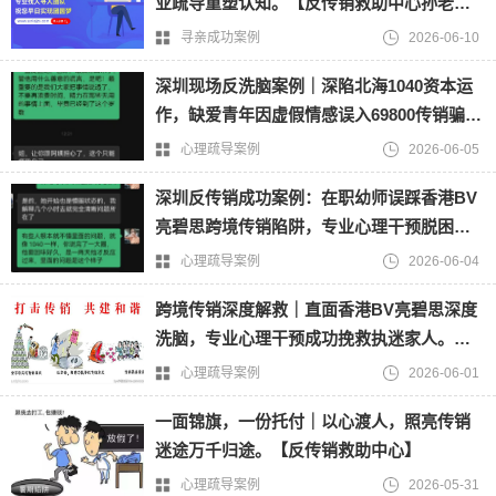
业疏导重塑认知。【反传销救助中心孙老
师】
寻亲成功案例
2026-06-10
深圳现场反洗脑案例｜深陷北海1040资本运
作，缺爱青年因虚假情感误入69800传销骗
局。【反传销救助中心】
心理疏导案例
2026-06-05
深圳反传销成功案例：在职幼师误踩香港BV
亮碧思跨境传销陷阱，专业心理干预脱困，
挽回近20万个人资产。【反传销救助中心孙
心理疏导案例
2026-06-04
老师】
跨境传销深度解救｜直面香港BV亮碧思深度
洗脑，专业心理干预成功挽救执迷家人。
【反传销救助中心孙老师】
心理疏导案例
2026-06-01
一面锦旗，一份托付｜以心渡人，照亮传销
迷途万千归途。【反传销救助中心】
心理疏导案例
2026-05-31