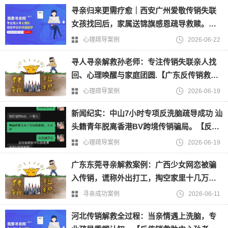
寻亲归来更需疗愈｜西安广州爱敬传销失联
女孩找回后，家属送锦旗感恩疏导救赎。
【反传销救助中心孙老师】
心理疏导案例
2026-06-22
寻人寻亲解救孙老师：专注传销失联亲人找
回、心理唤醒与家庭团圆.【广东反传销救助
中心】
心理疏导案例
2026-06-19
新闻纪实：中山7小时专项反洗脑疏导成功 汕
头籍青年脱离香港BV跨境传销骗局。【反传
销救助中心】
心理疏导案例
2026-06-19
广东东莞寻亲解救案例：广西少女网恋被骗
入传销，谎称外出打工，掏空家里十几万积
蓄终被找回。【反传销救助中心】
寻亲成功案例
2026-06-11
河北传销解救全过程：当亲情遇上洗脑，专