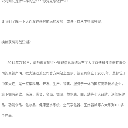
公司到底是什么样的企业？你究竟想做什么？
让我们了解一下大连双迪获牌前后的发展，或许可以从中得出答案。
换脸获牌再战江湖？
2014年7月9日，商务部直销行业管理信息系统公布了大连双迪科技股份有限公
司的直销声明。据大连双迪公司官方网站上显示，该公司创立于2005年，总部位于
中国大连，是一家集科研、开发、生产、销售、服务于一体的国家高新技术企业，
旗下拥有尚饮、尚清、尚合、金派、银派、益尔康、固元熥等七大品牌，涵盖保健
品、功能食品、化妆品、健康整水系统、空气净化器、医疗器械等六大系列100多
个产品。