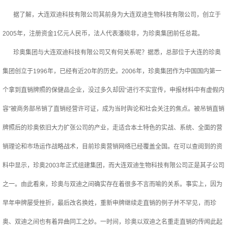
据了解，大连双迪科技有限公司其前身为大连双迪生物科技有限公司，创立于
2005年，注册资金1亿元人民币，法人代表潘晓非，为珍奥集团前任总裁。
珍奥集团与大连双迪科技有限公司又有何关系呢？据悉，总部位于大连的珍奥
集团创立于1996年，已经有近20年的历史。2006年，珍奥集团作为中国国内第一
个拿到直销牌照的保健品企业，没过多久却因“进行不实宣传，申报材料中有虚假内
容”被商务部吊销了直销经营许可证，成为当时舆论和社会关注的焦点。被吊销直销
牌照后的珍奥依旧大力扩张公司的产业，走适合本土特色的实战、系统、全面的营
销理论和市场运作战略战术，目前珍奥营销网络已经覆盖全国。在可以查阅到的资
料中显示，珍奥2003年正式组建集团，而大连双迪生物科技有限公司正是其子公司
之一。由此看来，珍奥与双迪之间确实存在着很多不言而喻的关系。事实上，因为
早年申牌屡受挫折，最后改名换姓，重新申牌继续走直销的例子并不罕见，而珍
奥、双迪之间也有着异曲同工之妙。一时间，珍奥以双迪之名重走直销的传闻此起