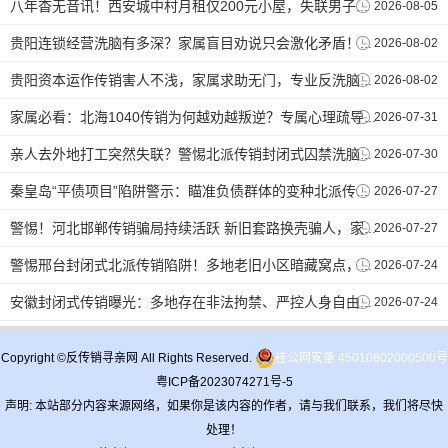
2026-08-05
八年杳无音讯！西安城中村月租仅200元小屋，失联男子终于和家人取得联系。【反传销救助中心】
2026-08-02
贵阳连锁经营洗脑有多深？家属盲目劝说只会激化矛盾！正确唤醒技巧在这里。【反传销救助中心孙老师】
2026-08-02
贵阳资本运作传销害人不浅，家属求助无门，专业反洗脑打破思想牢笼。【反传销救助中心】
2026-07-31
家属必看：北海1040传销为何越劝越叛逆？专属心理疏导破解洗脑死循环 。【反传销救助中心】
2026-07-30
亲人去外地打工突然失联？警惕北派传销封闭式囚禁洗脑陷阱。【反传销救助中心】
2026-07-27
秦皇岛“平债项目”陷阱警示：瞄准负债群体的变种北派传销，劝说难度不容小觑.【反传销救助中心】
2026-07-27
警惕！河北邯郸传销骗局持续活跃 新旧套路换壳骗人，家属解救方式科普。【反传销救助中心】
2026-07-24
警惕邢台封闭式北派传销陷阱！多地老旧小区暗藏窝点，谨防亲友被软禁洗脑 。【反传销救助中心】
2026-07-24
安徽封闭式传销曝光：多地存在非法拘禁、严控人身自由的北派黑窝点。【反传销救助中心】
Copyright ©反传销寻亲网 All Rights Reserved.
桂公网安备 45010802000500号
粤ICP备2023074271号-5
声明: 本站部分内容来源网络，如果你是该内容的作者，请与我们联系，我们将尽快
处理！