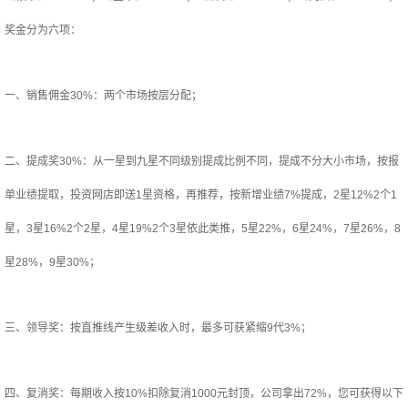
奖金分为六项：
一、销售佣金30%：两个市场按层分配；
二、提成奖30%：从一星到九星不同级别提成比例不同，提成不分大小市场，按报
单业绩提取，投资网店即送1星资格，再推荐，按新增业绩7%提成，2星12%2个1
星，3星16%2个2星，4星19%2个3星依此类推，5星22%，6星24%，7星26%，8
星28%，9星30%；
三、领导奖：按直推线产生级差收入时，最多可获紧缩9代3%；
四、复消奖：每期收入按10%扣除复消1000元封顶，公司拿出72%，您可获得以下