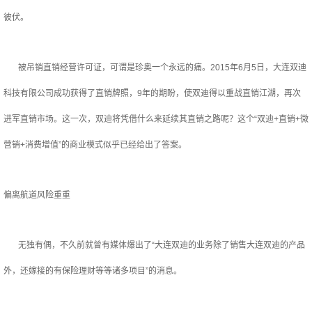
彼伏。
被吊销直销经营许可证，可谓是珍奥一个永远的痛。2015年6月5日，大连双迪
科技有限公司成功获得了直销牌照，9年的期盼，使双迪得以重战直销江湖，再次
进军直销市场。这一次，双迪将凭借什么来延续其直销之路呢？这个“双迪+直销+微
营销+消费增值”的商业模式似乎已经给出了答案。
偏离航道风险重重
无独有偶，不久前就曾有媒体爆出了“大连双迪的业务除了销售大连双迪的产品
外，还嫁接的有保险理财等等诸多项目”的消息。