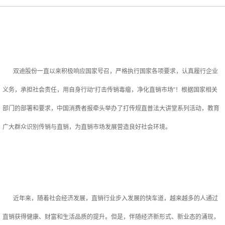
双迪股份一直以来积极响应国家号召，严格执行国家各项要求，认真履行企业
义务，承担社会责任，用自身行动“打击传销毒瘤，净化直销市场”！根据国家相关
部门的部署和要求，中国消费者报牵头举办了打传规直普法大讲堂系列活动，教育
广大群众识别传销与直销，为直销市场发展营造良好社会环境。
近年来，随着社会经济发展，直销行业步入发展的快车道，越来越多的人通过
直销获得健康、财富和生活品质的提升。但是，伴随经济新形式、新业态的涌现，