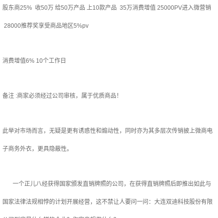
股东商25% 收50万 给50万产品 上10款产品 35万消费增值 25000PV进入微营销
28000推荐奖享受商品地区5%pv
消费增值6% 10个工作日
备注 :商家必须经过公司审核，属于优质商品！
此举对市场而言，无疑是更有诱惑性和煽动性，同时亦为其多层次传销披上微商电
子商务外衣，更具隐蔽性。
一个正儿八经获得国家颁发直销牌照的公司，在获得直销牌照后即推出如此与
国家法律法规相悖的计划开展经营，这不禁让人要问一问：大连双迪科技股份有限