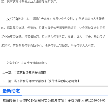
式，只有这样才有使从业之路更加光明宽广。
反传销
救助中心：提醒广大市民：凡是让你先交钱，；然后层层拉人头赚钱
的、都是集资诈骗、传销的。只要交钱无依无据无凭无证的，让你等待发大财的都
是非法集资诈骗。须谨慎防范。家人陷入传销失联，需要、寻人，寻亲，劝说传销
痴迷者，可联系反传销救助中心。抵制传销从我做起，举报传销人人有责。
文章来自：
中国
反传销救助中心
上一篇：
寻江苏省连云港市杨海恒
下一篇：
当下社会的网络传销识别【反传销救助中心孙老师】
最新动态
2026-08-05
暗访曝光｜香港FC外贸圈层实为换皮传销！无数内地人被熟人坑惨。【反传销救助中心】