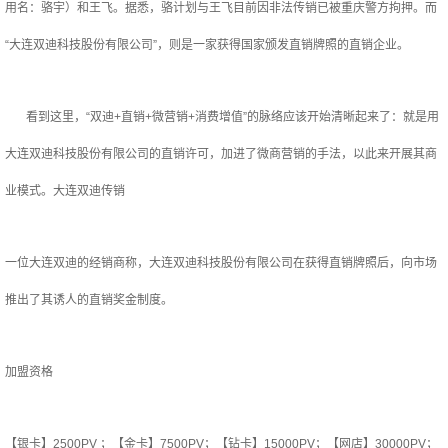
用名：骆宇）和王飞。据悉，骆计划与王飞目前因非法传销已被重庆警方拘押。而
“大连双迪科技股份有限公司”，则是一家获得国家颁发直销牌照的直销企业。
看到这里，“双迪+直销+微营销+消费增值”的脉络应该开始清晰起来了：就是用
大连双迪科技股份有限公司的直销许可，加进了微商营销的手法，以此来开展其商
业模式。大连双迪传销
一位大连双迪的经销商称，大连双迪科技股份有限公司在获得直销牌照后，向市场
推出了其诱人的直销奖金制度。
加盟资格
【银卡】2500PV ；【金卡】7500PV；【钻卡】15000PV；【网店】30000PV；