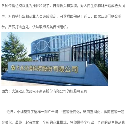
各种传销组织以此为掩护和幌子，日渐抬头和猖獗，对人民生活和财产造成极大损
害，对直销行业和从业人员造成混乱，可谓祸国殃民！近日，国家四部门联合重
拳，严厉打击查处、依法取缔各类传销组织。
图为：大连双迪优品电子商务股份有限公司的控股母公司
近日，小编见到了这样一则广告词：“直销微商化，微商直销化，微商直销一起
金融化，最终一起资本化！全新的商业模式，将颠覆整个行业，奇迹的诞生将从我