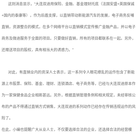
这则消息显示，“大连双迪用保险、金融、基金理财托底（法国安盛+英国保诚
+国内的泰康等），作为后盾支撑，以直销带动新能源汽车的发展，电子商务反哺
直销，资源整合的模式，在多个网络平台以直销模式宣传推广金融产品，并以电子
商务及微迪服务于全面的项目。只要做好直销，所有的项目都联系在一起。另外，
还赠送项目的股权，具有相当大的诱惑力。”
对此，有直销业内的资深人士表示，这一系列令人眼花缭乱的运作包含了新能
源上市股票、保险、基金、理财、连锁酒店、电子商务等，已经与大连双迪原本作
为一家保健食品企业相距甚远。另外，根据直销管理条例和相关规定，未经审核公
布的产品不得通过直销方式销售，大连双迪的系列动作已经存在传销违规运作的风
险了。
在此，小编也提醒广大从业人士，不仅要选择合法的企业，还选择合法的经营模