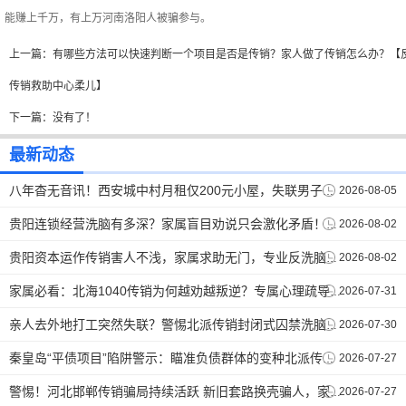
能赚上千万，有上万河南洛阳人被骗参与。
上一篇：
有哪些方法可以快速判断一个项目是否是传销？家人做了传销怎么办？【
传销救助中心柔儿】
下一篇：没有了！
最新动态
2026-08-05
八年杳无音讯！西安城中村月租仅200元小屋，失联男子终于和家人取得联系。【反传销救助中心】
2026-08-02
贵阳连锁经营洗脑有多深？家属盲目劝说只会激化矛盾！正确唤醒技巧在这里。【反传销救助中心孙老师】
2026-08-02
贵阳资本运作传销害人不浅，家属求助无门，专业反洗脑打破思想牢笼。【反传销救助中心】
2026-07-31
家属必看：北海1040传销为何越劝越叛逆？专属心理疏导破解洗脑死循环 。【反传销救助中心】
2026-07-30
亲人去外地打工突然失联？警惕北派传销封闭式囚禁洗脑陷阱。【反传销救助中心】
2026-07-27
秦皇岛“平债项目”陷阱警示：瞄准负债群体的变种北派传销，劝说难度不容小觑.【反传销救助中心】
2026-07-27
警惕！河北邯郸传销骗局持续活跃 新旧套路换壳骗人，家属解救方式科普。【反传销救助中心】