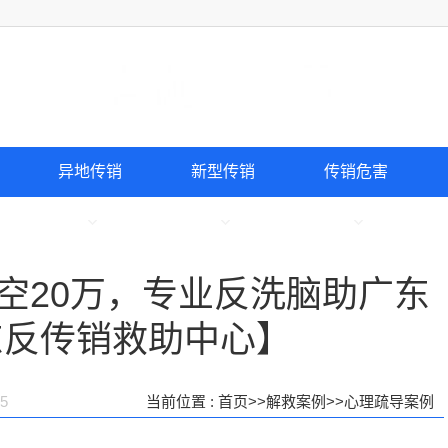
异地传销
新型传销
传销危害
空20万，专业反洗脑助广东
东反传销救助中心】
5
当前位置 :
首页
>>
解救案例
>>
心理疏导案例