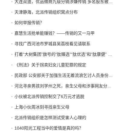
大连双迪，优品微商九级分销涉嫌传销 多名股东被警方拘押接受法
天津静海，北派传销组织窝点分布
如何举报传销？
嘉慧生活抢单能赚钱？——传销的又一马甲
寻找广西河池市罗城县吴荔枝看见请联系
打着“大树集团”旗号的“肽臻选”“肽优选”和“肽康健” 传销平台 开始发布“正面报道”
《刑法》关于拐卖妇女儿童犯罪的规定
民政部 公安部关于加强生活无着流浪乞讨人员身份查询和照料安置工作的意见
河北寻亲男孩刘学州之死，亲生父母和涉事网友分别承担什么责任？
小伙被北派传销控制交了6万元才逃脱
上海小伙周冰刻寻找亲生父母
北派传销组织是怎样测试受害人心理的
1040阳光工程当中的爱情是真的吗？