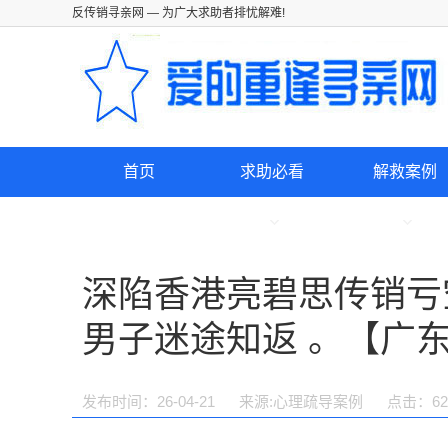
反传销寻亲网
— 为广大求助者排忧解难!
首页
求助必看
解救案例
深陷香港亮碧思传销亏
男子迷途知返 。【广
发布时间：26-04-21
来源:心理疏导案例
点击：
62