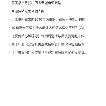
家属悬赏寻找山西省晋城市温晓路
南派传销是怎么骗人的
直击贵阳花果园1040传销组织，跟家人决裂后的他在路边以卖水果为生。【反传销救助中心】
1040阳光工程为什么能让人们这么深信不疑？(六)【反传销心理疏导孙老师】
【反传销心理疏导】传销后遗症与反洗脑清醒工作的开展
关于印发《公安机关查找被拐卖儿童DNA检验技术应用规范（试行）》的通知
【寻亲案例】反传销华生成功解救陕西汉中投资”2800“”天津天狮“传销受害者