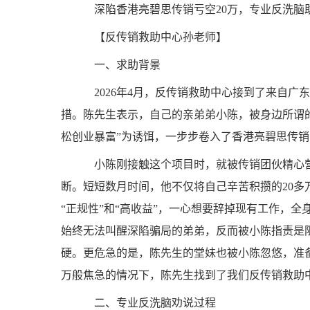
深陷香港亮碧思传销亏空20万，专业反洗脑
【反传销救助中心孙老师】
一、求助背景
2026年4月，反传销救助中心接到了来自广
措。陈先生表示，自己的亲弟弟小陈，被身边所谓
松创业暴富”为诱饵，一步步卷入了香港亮碧思传
小陈刚接触这个项目时，就被传销团伙精心营
断。短短数月时间，他不仅将自己辛苦积攒的20
“正规性”和“高收益”，一心想要辞掉现有工作，全
始终无法叫醒深陷骗局的弟弟，反而被小陈指责是
硬。更危急的是，陈先生的堂妹也被小陈忽悠，准
万般焦急的情况下，陈先生找到了我们反传销救助
二、专业反洗脑劝说过程