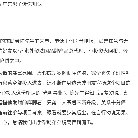
助广东男子迷途知返
东的求助者陈先生的来电，电话里他声音哽咽，满是焦急与无
的好友以“香港外贸法国品牌产品总代理、小投资大回报、轻
销陷阱之中。
造的暴富氛围、虚假成功案例彻底洗脑，完全丧失了理性判
多万积蓄全部投入进去，还不断向身边亲戚朋友宣扬这个项目的
身心投入这份所谓的“光明事业”。陈先生得知后反复劝说，却
阻挡他发财的绊脚石，兄弟二人矛盾不断升级，关系十分僵
备前往参与项目考察，眼看就要步其后尘。在自行劝说无果、
中心，恳请我们出手帮助弟弟脱离传销魔爪。