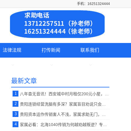
手机：16251324444
法律法规
打传新闻
联系我们
最新文章
1
八年杳无音讯！西安城中村月租仅200元小屋，失联男子终于和家人取得联系。【反传销救助中心】
2
贵阳连锁经营洗脑有多深？家属盲目劝说只会激化矛盾！正确唤醒技巧在这里。【反传销救助中心孙老师】
3
贵阳资本运作传销害人不浅，家属求助无门，专业反洗脑打破思想牢笼。【反传销救助中心】
4
家属必看：北海1040传销为何越劝越叛逆？专属心理疏导破解洗脑死循环 。【反传销救助中心】