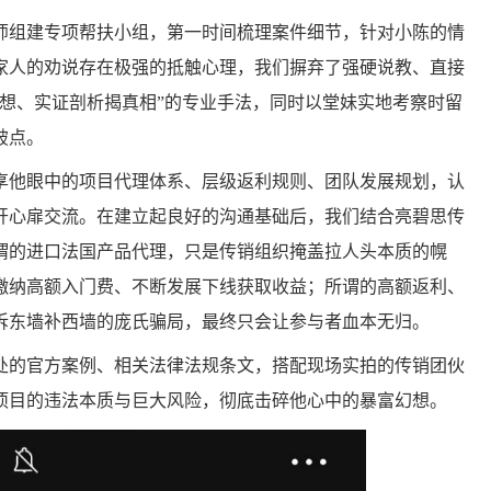
组建专项帮扶小组，第一时间梳理案件细节，针对小陈的情
家人的劝说存在极强的抵触心理，我们摒弃了强硬说教、直接
幻想、实证剖析揭真相”的专业手法，同时以堂妹实地考察时留
破点。
他眼中的项目代理体系、层级返利规则、团队发展规划，认
开心扉交流。在建立起良好的沟通基础后，我们结合亮碧思传
谓的进口法国产品代理，只是传销组织掩盖拉人头本质的幌
缴纳高额入门费、不断发展下线获取收益；所谓的高额返利、
拆东墙补西墙的庞氏骗局，最终只会让参与者血本无归。
的官方案例、相关法律法规条文，搭配现场实拍的传销团伙
项目的违法本质与巨大风险，彻底击碎他心中的暴富幻想。