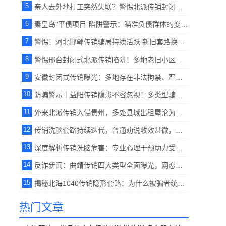
5
亲人去外地打工突然失联？警惕北派传销封闭式囚禁洗脑陷阱。【反传销救助中心】
6
秦皇岛“平债项目”陷阱警示：瞄准负债群体的变种北派传销，劝说难度不容小觑.【反传销救助中心】
7
警惕！河北邯郸传销骗局持续活跃 新旧套路换壳骗人，家属解救方式科普。【反传销救助中心】
8
警惕邢台封闭式北派传销陷阱！多地老旧小区暗藏窝点，谨防亲友被软禁洗脑 。【反传销救助中心】
9
安徽封闭式传销曝光：多地存在非法拘禁、严控人身自由的北派黑窝点。【反传销救助中心】
10
防骗警示｜益阳传销隐患不容忽视！多类型骗局盘踞，家属务必提高警惕。【反传销救助中心】
11
外来北派传销入侵贵州，多处县城出租屋沦为隐蔽窝点。【反传销救助中心】
12
传销洗脑套路持续迭代，普通劝说收效甚微，专业心理疏导为破碎家庭寻出路。【反传销救助中心】
13
深度解析传销洗脑危害：专业心理干预助力受害者回归现实生活 。【反传销救助中心】
14
反诈新闻：曲靖传销四大类型全面曝光，网恋、西部项目、理财骗局轮番坑害家庭。【反传销救助中心】
15
揭秘北海1040传销隐形套路：为什么被骗者统一先到湛江再进北海？。【反传销救助中心柔儿】
热门文章