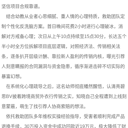
坚信项目合规靠谱。
结合幼教从业者心思细腻、重人情的心理特质，救助团队定
制个性化反洗脑方案。首日晚间花费2小时进行心理破冰，消
解对方戒备心理；次日从上午10点持续至15点30分，长达五个
半小时全方位拆解项目底层逻辑，对照经济法、传销相关法
条，逐条扒开层级计酬、靠拉新人盈利的传销内核，曝光引荐
人刻意瞒报的合同漏洞与资金隐患，循序渐进击碎不切实际的
暴富幻想。
在系统化心理疏导之后，这名幼师彻底幡然醒悟，认清亮碧
思BV披着跨境商贸外衣行传销之实，知晓自己全程遭到上线刻
意蒙蔽，萌生了找引荐人协商索赔的想法。
依托救助团队多年维权实操经验指导，受害者顺利完成产品
退换手续，30万投入资金中成功回款近19万元，极大降低了财