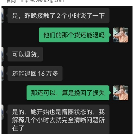
官网：http://www.fcxjg.com