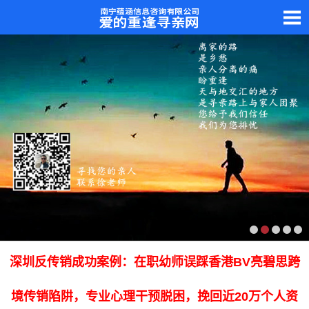
深圳反传销成功案例：在职幼师误踩香港BV亮碧思跨
境传销陷阱，专业心理干预脱困，挽回近20万个人资