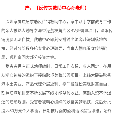
产。【反传销救助中心孙老师】
深圳家属焦急求助反传销救助中心，家中从事学前教育工作
的亲人被熟人诱导参与香港荔枝角片区BV亮碧思项目，深陷传
销洗脑无法自拔。救助中心即刻安排钟老师奔赴深圳落地帮
扶，经过分阶段多轮专业心理疏导，当事人彻底看穿传销骗
局，顺利拿回大部分投资本金。
受害者拥有正式幼师编制，日常工作安稳、收入固定，在朋
友精心包装的邀约下接触跨境美妆加盟项目。上线大肆鼓吹香
港本土实业、产品代理分层返利、零门槛轻松实现财富自由，
刻意隐瞒项目需不断发展下线才能拿到收益、高额入资不予退
还的隐形规则。受害者被精心编织的致富美梦裹挟，先后分批
投入30万元个人积蓄，长期被片面的盈利话术禁锢思维，始终