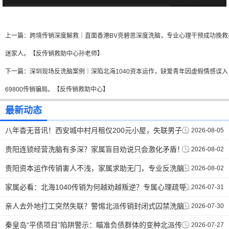
上一篇：
跨境传销深度解救｜直面香港BV亮碧思深度洗脑，专业心理干预成功挽救
迷家人。【反传销救助中心孙老师】
下一篇：
深圳现场反洗脑案例｜深陷北海1040资本运作，缺爱青年因虚假情感误入
69800传销骗局。【反传销救助中心】
最新动态
2026-08-05
八年杳无音讯！西安城中村月租仅200元小屋，失联男子终于和家人取得联系。【反传销救助中心】
2026-08-02
贵阳连锁经营洗脑有多深？家属盲目劝说只会激化矛盾！正确唤醒技巧在这里。【反传销救助中心孙老师】
2026-08-02
贵阳资本运作传销害人不浅，家属求助无门，专业反洗脑打破思想牢笼。【反传销救助中心】
2026-07-31
家属必看：北海1040传销为何越劝越叛逆？专属心理疏导破解洗脑死循环 。【反传销救助中心】
2026-07-30
亲人去外地打工突然失联？警惕北派传销封闭式囚禁洗脑陷阱。【反传销救助中心】
2026-07-27
秦皇岛“平债项目”陷阱警示：瞄准负债群体的变种北派传销，劝说难度不容小觑.【反传销救助中心】