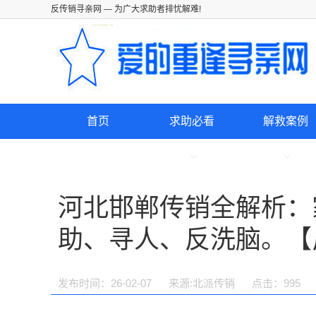
反传销寻亲网
— 为广大求助者排忧解难!
首页
求助必看
解救案例
河北邯郸传销全解析：
助、寻人、反洗脑。【
发布时间：26-02-07
来源:北派传销
点击：
995