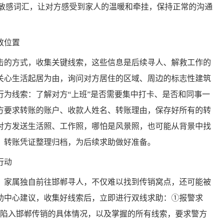
”等敏感词汇，让对方感受到家人的温暖和牵挂，保持正常的沟通
致位置
的方式，收集关键线索，这些信息是后续寻人、解救工作的
关心生活起居为由，询问对方居住的区域、周边的标志性建筑
行为线索：了解对方“上班”是否需要集中打卡、是否和同事一
方要求转账的账户、收款人姓名、转账理由，保存好所有的转
对方发送生活照、工作照，哪怕是风景照，也可能从背景中找
、转账凭证整理归档，为后续求助做好准备。
行动
家属独自前往邯郸寻人，不仅难以找到传销窝点，还可能被
助中心建议，收集好线索后，立即进行双线求助：①报警求
似陷入邯郸传销的具体情况，以及掌握的所有线索，要求警方