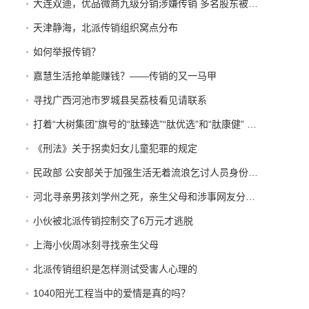
大连双迪，优品微商九级分销涉嫌传销 多名股东被警方拘押接受法
天津静海，北派传销组织窝点分布
如何举报传销？
嘉慧生活抢单能赚钱？——传销的又一马甲
寻找广西河池市罗城县吴荔枝看见请联系
打着“大树集团”旗号的“肽臻选”“肽优选”和“肽康健” 传销平台 开始发布“正面报道”
《刑法》关于拐卖妇女儿童犯罪的规定
民政部 公安部关于加强生活无着流浪乞讨人员身份查询和照料安置工作的意见
河北寻亲男孩刘学州之死，亲生父母和涉事网友分别承担什么责任？
小伙被北派传销控制交了6万元才逃脱
上海小伙周冰刻寻找亲生父母
北派传销组织是怎样测试受害人心理的
1040阳光工程当中的爱情是真的吗？