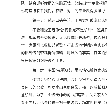
队，结合邯郸传销的洗脑逻辑，总结出**“专业拆解
也可直接联系我们，获取一对一的专业反洗脑指导（求助
第一步：避开口头争论，用事实打破洗脑认
不要和受害者争论“传销是不是骗局”，这类
法。邯郸的各类传销，无论传统还是新型，核心漏洞
**。家属可以收集邯郸警方打击当地传销的真实
的邯郸传销套路拆解资料，用具体的事实、真实的数
只是传销组织赚钱的工具。
第二步：唤醒情感联结，用亲情化解传销执
传销组织的深度洗脑，会让受害者变得六亲不
其内心的柔软。可以拿出家庭合影、孩子的成长照
意识到，为了一个虚无缥缈的“暴富梦”，失去家
专业老师，也会通过一对一的沟通，精准抓住受害