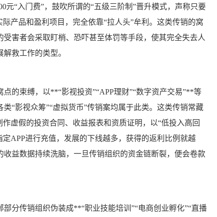
900元“入门费”，鼓吹所谓的“五级三阶制”晋升模式，声称只要
实际产品和盈利项目，完全依靠“拉人头”牟利。这类传销的窝
的受害者会采取盯梢、恐吓甚至体罚等手段，使其完全失去人
展解救工作的类型。
束缚，以**“影视投资”“APP理财”“数字资产交易”**等
类“影视众筹”“虚拟货币”传销案均属于此类。这类传销常藏
制作虚假的投资合同、收益报表和资质证明，以“低投入高回
指定APP进行充值，发展的下线越多，获得的返利比例就越
的收益数据持续洗脑，一旦传销组织的资金链断裂，便会卷款
分传销组织伪装成**“职业技能培训”“电商创业孵化”“直播