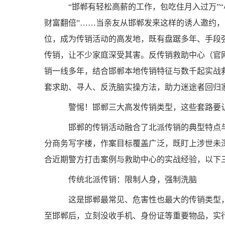
“邯郸有轻松高薪的工作，包吃住月入过万”“小
财富翻倍”……当亲友从邯郸发来这样的诱人邀约
位，成为传销活动的高发地，既有盘踞多年、手段
传销，让不少家庭深受其害。反传销救助中心（官网：http:/
销一线多年，结合邯郸本地传销特征与数千起实战
套求助、寻人、反洗脑实操方法，助力迷途者回归
警惕！邯郸三大高发传销类型，这些套路要
邯郸的传销活动融合了北派传销的典型特点与
分商务写字楼，作案目标覆盖广泛，既盯上涉世未
合近期警方打击案例与救助中心的实战经验，以下
传统北派传销：限制人身，强制洗脑
这是邯郸最常见、危害性也最大的传销类型，多
至邯郸后，立刻没收手机、身份证等重要物品，实