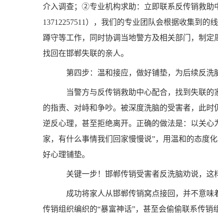
介入调查；②专业机构求助：立即联系反传销救助中心（官网：
13712257511），我们的专业团队会根据收集
蹲守等工作，同时协调当地警方及相关部门，制定
找回在邯郸失联的亲人。
第四步：温和接应，做好铺垫，为后续反洗
当警方与反传销救助中心配合，找到失联的家
的指责、对峙和争吵。被深度洗脑的受害者，此时
逆反心理，甚至拒绝离开。正确的做法是：以关心
家，有什么事情我们回家慢慢说”，用温和的态度
好心理铺垫。
关键一步！邯郸传销受害者反洗脑劝说，这
成功将家人从邯郸传销窝点接回，并不意味着
传销组织编织的“暴富神话”，甚至会偷偷联系传