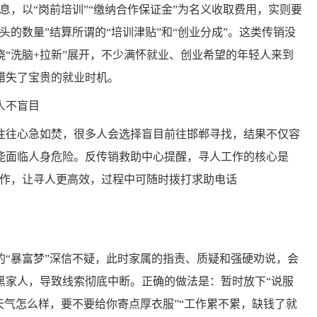
息，以“岗前培训”“缴纳合作保证金”为名义收取费用，实则要
的数量”结算所谓的“培训津贴”和“创业分成”。这类传销没
“洗脑+拉新”展开，不少满怀就业、创业希望的年轻人来到
错失了宝贵的就业时机。
人不盲目
往心急如焚，很多人会选择盲目前往邯郸寻找，结果不仅容
能面临人身危险。反传销救助中心提醒，寻人工作的核心是
步操作，让寻人更高效，过程中可随时拨打求助电话
“暴富梦”深信不疑，此时家属的指责、质疑和强硬劝说，会
黑家人，导致线索彻底中断。正确的做法是：暂时放下“说服
天气怎么样，要不要给你寄点厚衣服”“工作累不累，缺钱了就