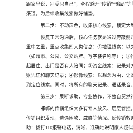
跟家里说，别委屈自己”，全程避开“传销”“骗局
渠道，为后续收集线索做好铺垫。
第二步：不动声色，收集核心线索，锁定大
恢复正常沟通后，核心任务就是通过旁敲侧击
重中之重，重点收集四大类信息：①地理线索：以
（如超市、公园、公交站牌、写字楼名称等）；②
起居住、出门是否有人陪同；③资金线索：记录对
账凭证和聊天记录；④影像线索：以想念为由，让
到定位线索。同时，将所有的聊天记录、通话录音
第三步：果断求助，专业协作，不独自贸然
邯郸的传销组织大多有专人放风、层层管控，
传销组织发现，遭遇围攻、威胁等情况。反传销救
助：拨打110报警电话，清晰、准确地说明家人疑