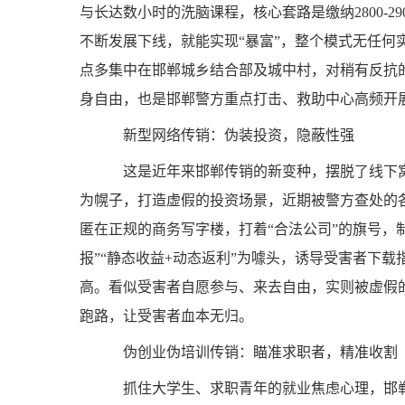
与长达数小时的洗脑课程，核心套路是缴纳2800-2
不断发展下线，就能实现“暴富”，整个模式无任何
点多集中在邯郸城乡结合部及城中村，对稍有反抗
身自由，也是邯郸警方重点打击、救助中心高频开
新型网络传销：伪装投资，隐蔽性强
这是近年来邯郸传销的新变种，摆脱了线下窝点的
为幌子，打造虚假的投资场景，近期被警方查处的各
匿在正规的商务写字楼，打着“合法公司”的旗号，
报”“静态收益+动态返利”为噱头，诱导受害者下载
高。看似受害者自愿参与、来去自由，实则被虚假
跑路，让受害者血本无归。
伪创业伪培训传销：瞄准求职者，精准收割
抓住大学生、求职青年的就业焦虑心理，邯郸部