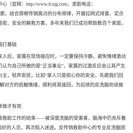
http://www.fcxjg.com，求助电话：
到的线索，结合邯郸传销窝点的分布规律，开展拉网式排查、定点
周密、安全的解救方案，多年来我们已成功帮助数百个家庭，
脑打基础
人后，家属在现场接应时，一定要保持冷静，避免情绪激动
仍认为自己所做的是“正当事业”，家属的过激反应会让其产生
为主，轻声安抚，比如“家人只是担心你的安全，先跟我们回
化解对方的抵触情绪，顺利将其接回，为后续的反洗脑劝说做
样做才有效
救助工作的结束——被深度洗脑的受害者，脑海中仍充斥着
销组织的人员，再次陷入迷途。反传销救助中心的专业反洗脑团