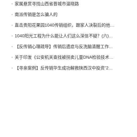
家属悬赏寻找山西省晋城市温晓路
南派传销是怎么骗人的
直击贵阳花果园1040传销组织，跟家人决裂后的他在路边以卖水果为生。【反传销救助中心】
1040阳光工程为什么能让人们这么深信不疑？(六)【反传销心理疏导孙老师】
【反传销心理疏导】传销后遗症与反洗脑清醒工作的开展
关于印发《公安机关查找被拐卖儿童DNA检验技术应用规范（试行）》的通知
【寻亲案例】反传销华生成功解救陕西汉中投资”2800“”天津天狮“传销受害者