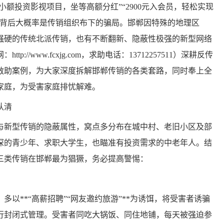
额投资影视项目，坐等高额分红”“2900元入会员，轻松实现
，背后大概率是传销组织布下的骗局。邯郸因特殊的地理区
强硬的传统北派传销，也有不断翻新、隐蔽性极强的新型网络
/www.fcxjg.com，求助电话：13712257511）深耕反传
救助案例，为大家深度拆解邯郸传销的各类套路，同时奉上全
家庭，为受害家庭排忧解难。
认清
新型传销的隐蔽属性，窝点多分布在城中村、老旧小区及部
深的青少年、求职大学生，也瞄准有投资需求的中老年人。结
三类传销在邯郸最为猖獗，务必提高警惕：
以**“高薪招聘”“网友邀约旅游”**为诱饵，将受害者诱骗
行封闭式管理。受害者同吃大锅饭、同住地铺，每天被强迫参