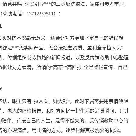
+情感共鸣+现实引导”**的三步反洗脑法，家属可参考学习，
电话：13712257511）：
知
口头对抗不仅毫无意义，还会让对方更加坚定自己的错误想
都是**“无实际产品、无合法经营资质、盈利全靠拉人头”
案例、传销组织卷款跑路的新闻报道，以及反传销救助中心整理
据让对方看清，所谓的“高薪”“高回报”全是虚假宣传，自己
念
认，眼里只有“拉人头、赚大钱”，此时家属需要用亲情唤醒
片、老人的体检报告，和对方回忆一起生活的温暖瞬间，让其
人的陪伴、荒废自己的人生，是得不偿失的。反传销救助中心的
者的心理痛点，用共情的方式，逐步化解其被洗脑的执念。