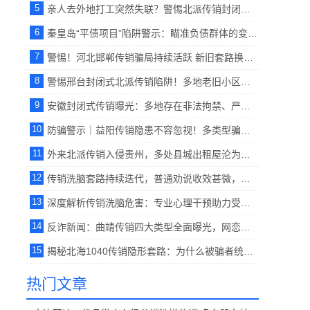
5
亲人去外地打工突然失联？警惕北派传销封闭式囚禁洗脑陷阱。【反传销救助中心】
6
秦皇岛“平债项目”陷阱警示：瞄准负债群体的变种北派传销，劝说难度不容小觑.【反传销救助中心】
7
警惕！河北邯郸传销骗局持续活跃 新旧套路换壳骗人，家属解救方式科普。【反传销救助中心】
8
警惕邢台封闭式北派传销陷阱！多地老旧小区暗藏窝点，谨防亲友被软禁洗脑 。【反传销救助中心】
9
安徽封闭式传销曝光：多地存在非法拘禁、严控人身自由的北派黑窝点。【反传销救助中心】
10
防骗警示｜益阳传销隐患不容忽视！多类型骗局盘踞，家属务必提高警惕。【反传销救助中心】
11
外来北派传销入侵贵州，多处县城出租屋沦为隐蔽窝点。【反传销救助中心】
12
传销洗脑套路持续迭代，普通劝说收效甚微，专业心理疏导为破碎家庭寻出路。【反传销救助中心】
13
深度解析传销洗脑危害：专业心理干预助力受害者回归现实生活 。【反传销救助中心】
14
反诈新闻：曲靖传销四大类型全面曝光，网恋、西部项目、理财骗局轮番坑害家庭。【反传销救助中心】
15
揭秘北海1040传销隐形套路：为什么被骗者统一先到湛江再进北海？。【反传销救助中心柔儿】
热门文章