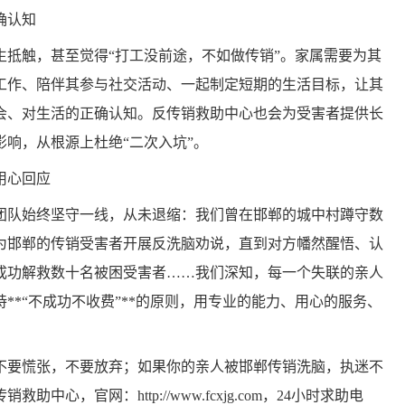
确认知
抵触，甚至觉得“打工没前途，不如做传销”。家属需要为其
工作、陪伴其参与社交活动、一起制定短期的生活目标，让其
会、对生活的正确认知。反传销救助中心也会为受害者提供长
响，从根源上杜绝“二次入坑”。
用心回应
队始终坚守一线，从未退缩：我们曾在邯郸的城中村蹲守数
为邯郸的传销受害者开展反洗脑劝说，直到对方幡然醒悟、认
成功解救数十名被困受害者……我们深知，每一个失联的亲人
**“不成功不收费”**的原则，用专业的能力、用心的服务、
要慌张，不要放弃；如果你的亲人被邯郸传销洗脑，执迷不
，官网：http://www.fcxjg.com，24小时求助电