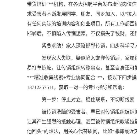
带货培训”**机构，在各大招聘平台发布虚假岗位信
求受害者不断发展同学、朋友、同乡加入，以“拉人头
有任何实际的培训内容和创业项目，所有工作都围绕
邯郸后，不慎陷入传销泥潭，不仅损失了钱财，还
紧急求助！家人深陷邯郸传销，四步科学寻
发现家人失联、疑似陷入邯郸传销后，家属往
易打草惊蛇，让传销组织转移窝点，甚至自身还可
**“精准收集线索+专业协同配合”**，按以下四
13712257511，获取一对一的专业指导和帮助：
第一步：停止对立，稳住联系，不切断线索
被传销洗脑的受害者，早已对传销组织编织的
让其产生强烈的抵触心理，甚至被传销组织教唆拉
他回头”的想法，用关心代替质问，比如“邯郸最近