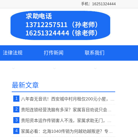
手机：16251324444
法律法规
打传新闻
联系我们
最新文章
1
八年杳无音讯！西安城中村月租仅200元小屋，失联男子终于和家人取得联系。【反传销救助中心】
2
贵阳连锁经营洗脑有多深？家属盲目劝说只会激化矛盾！正确唤醒技巧在这里。【反传销救助中心孙老师】
3
贵阳资本运作传销害人不浅，家属求助无门，专业反洗脑打破思想牢笼。【反传销救助中心】
4
家属必看：北海1040传销为何越劝越叛逆？专属心理疏导破解洗脑死循环 。【反传销救助中心】