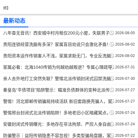
师】
最新动态
2026-08-05
八年杳无音讯！西安城中村月租仅200元小屋，失联男子终于和家人取得联系。【反传销救助中心】
2026-08-02
贵阳连锁经营洗脑有多深？家属盲目劝说只会激化矛盾！正确唤醒技巧在这里。【反传销救助中心孙老师】
2026-08-02
贵阳资本运作传销害人不浅，家属求助无门，专业反洗脑打破思想牢笼。【反传销救助中心】
2026-07-31
家属必看：北海1040传销为何越劝越叛逆？专属心理疏导破解洗脑死循环 。【反传销救助中心】
2026-07-30
亲人去外地打工突然失联？警惕北派传销封闭式囚禁洗脑陷阱。【反传销救助中心】
2026-07-27
秦皇岛“平债项目”陷阱警示：瞄准负债群体的变种北派传销，劝说难度不容小觑.【反传销救助中心】
2026-07-27
警惕！河北邯郸传销骗局持续活跃 新旧套路换壳骗人，家属解救方式科普。【反传销救助中心】
2026-07-24
警惕邢台封闭式北派传销陷阱！多地老旧小区暗藏窝点，谨防亲友被软禁洗脑 。【反传销救助中心】
2026-07-24
安徽封闭式传销曝光：多地存在非法拘禁、严控人身自由的北派黑窝点。【反传销救助中心】
2026-07-22
防骗警示｜益阳传销隐患不容忽视！多类型骗局盘踞，家属务必提高警惕。【反传销救助中心】