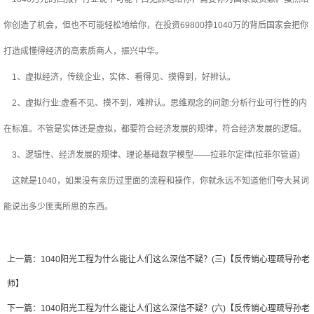
你创造了机会，但也不可能轻松地给你，在投资69800挣1040万的背后国家会把你
打造成懂得经济的高素质商人，振兴中华。
1、虚拟经济，传统企业，实体、看得见、摸得到，好辨认。
2、虚拟行业:虚看不见、摸不到，难辨认。思维观念的问题:分析行业可行性的内
在标准。不管是实体还是虚拟，都要符合经济发展的规律，符合经济发展的逻辑。
3、逻辑性、经济发展的规律、理论基础数学模型——拉菲尔定律(拉菲尔管道)
这就是1040，如果没有亲历过里面的流程和操作，你就永远不知道他们夸大其词
能说出多少匪夷所思的东西。
上一篇：
1040阳光工程为什么能让人们这么深信不疑？(三)【反传销心理疏导孙老
师】
下一篇：
1040阳光工程为什么能让人们这么深信不疑？(六)【反传销心理疏导孙老