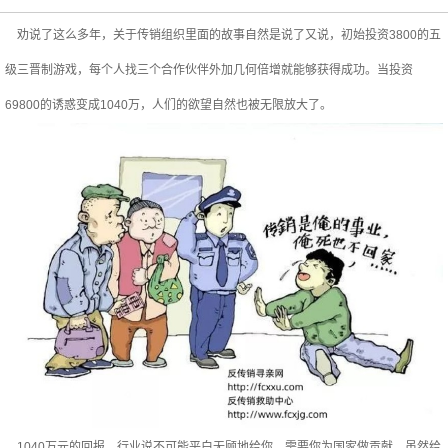
劝说了这么多年，关于传销组织里面的故事自然是说了又说，初始投资3800的五
级三晋制游戏，每个人找三个合作伙伴外加几何倍增就能够获得成功。当投资
69800的诱惑变成1040万，人们的欲望自然也被无限放大了。
1040万元的回报，行业说不可能平白无顾地给你，需要你为国家做贡献。虽然给