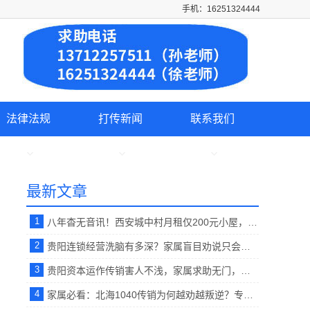
手机：16251324444
法律法规
打传新闻
联系我们
最新文章
1
八年杳无音讯！西安城中村月租仅200元小屋，失联男子终于和家人取得联系。【反传销救助中心】
2
贵阳连锁经营洗脑有多深？家属盲目劝说只会激化矛盾！正确唤醒技巧在这里。【反传销救助中心孙老师】
3
贵阳资本运作传销害人不浅，家属求助无门，专业反洗脑打破思想牢笼。【反传销救助中心】
4
家属必看：北海1040传销为何越劝越叛逆？专属心理疏导破解洗脑死循环 。【反传销救助中心】