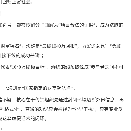
们回归正常社会。
局
符号，却被传销分子曲解为“项目合法的证据”，成为洗脑的
的财富容器”，珍珠是“最终1040万回报”，骑鲨少女象征“勇敢
直接下线的成功基础”；
代表“1040万终极目标”，缠绕的线条被说成“参与者之间不可
，北海则是“国家指定的财富起航点”。
不疑，核心在于传销组织先通过封闭环境切断外界信息，再
“格式化”，普通的劝说只会被视为“外界干扰”，只有专业反
破这套虚假话术的闭环。
键