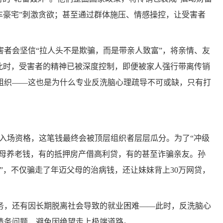
车豪宅”刺激贪欲；甚至通过群体施压、情感操控，让受害者
者会坚信“拉人头不是欺骗，而是带亲人致富”，将亲情、友
。此时，受害者的精神已被深度控制，即便被家人强行带离传销
组织——这也是为什么专业反洗脑心理疏导不可或缺，只有打
织的入场资格，这笔钱最终会被顶层组织者层层瓜分。为了“冲级
父母养老钱，有的抵押房产借高利贷，有的甚至诈骗亲友。孙
”，不仅骗走了年迈父母的治病钱，还让妹妹背上30万网贷，
，还有因长期脱离社会导致的就业困难——此时，反洗脑心
债务问题，避免因绝望走上极端道路。