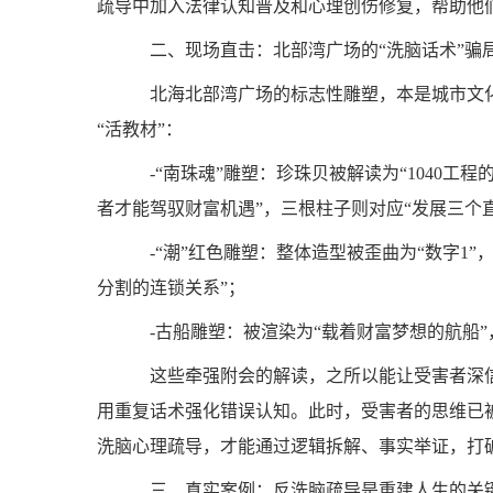
疏导中加入法律认知普及和心理创伤修复，帮助他
二、现场直击：北部湾广场的“洗脑话术”骗
北海北部湾广场的标志性雕塑，本是城市文化
“活教材”：
-“南珠魂”雕塑：珍珠贝被解读为“1040工程
者才能驾驭财富机遇”，三根柱子则对应“发展三个
-“潮”红色雕塑：整体造型被歪曲为“数字1”，
分割的连锁关系”；
-古船雕塑：被渲染为“载着财富梦想的航船”
这些牵强附会的解读，之所以能让受害者深信
用重复话术强化错误认知。此时，受害者的思维已被
洗脑心理疏导，才能通过逻辑拆解、事实举证，打
三、真实案例：反洗脑疏导是重建人生的关