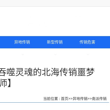
异地传销
新型传销
传销危害
一场吞噬灵魂的北海传销噩梦
师】
当前位置 :
首页
>>
异地传销
>>
南派传销