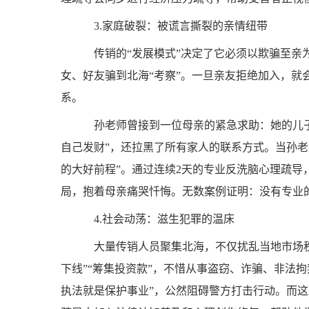
3.家庭破裂：被谎言撕裂的亲情纽带
传销的“发展模式”决定了它必须以欺骗至亲
女、好友骗到北海“考察”。一旦亲友拒绝加入，就会
系。
孙老师曾接到一位母亲的紧急求助：她的儿子
自己发财”，还拉黑了所有家人的联系方式。当孙
的大好前程”。通过连续2天的专业反洗脑心理疏
局，抱着母亲痛哭忏悔。无数案例证明：没有专业
4.社会动荡：滋生犯罪的温床
大量传销人员聚集北海，不仅扰乱当地市场秩
下线”“筹集投资款”，不惜从事盗窃、诈骗、非法
执法就是保护事业”，公然阻碍警方打击行动。而