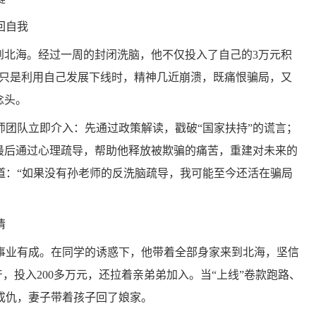
回自我
到北海。经过一周的封闭洗脑，他不仅投入了自己的3万元积
女友只是利用自己发展下线时，精神几近崩溃，既痛恨骗局，又
念头。
团队立即介入：先通过政策解读，戳破“国家扶持”的谎言；
；最后通过心理疏导，帮助他释放被欺骗的痛苦，重建对未来的
道：“如果没有孙老师的反洗脑疏导，我可能至今还活在骗局
情
业有成。在同学的诱惑下，他带着全部身家来到北海，坚信
房产，投入200多万元，还拉着亲弟弟加入。当“上线”卷款跑路、
成仇，妻子带着孩子回了娘家。