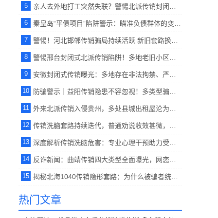
5
亲人去外地打工突然失联？警惕北派传销封闭式囚禁洗脑陷阱。【反传销救助中心】
6
秦皇岛“平债项目”陷阱警示：瞄准负债群体的变种北派传销，劝说难度不容小觑.【反传销救助中心】
7
警惕！河北邯郸传销骗局持续活跃 新旧套路换壳骗人，家属解救方式科普。【反传销救助中心】
8
警惕邢台封闭式北派传销陷阱！多地老旧小区暗藏窝点，谨防亲友被软禁洗脑 。【反传销救助中心】
9
安徽封闭式传销曝光：多地存在非法拘禁、严控人身自由的北派黑窝点。【反传销救助中心】
10
防骗警示｜益阳传销隐患不容忽视！多类型骗局盘踞，家属务必提高警惕。【反传销救助中心】
11
外来北派传销入侵贵州，多处县城出租屋沦为隐蔽窝点。【反传销救助中心】
12
传销洗脑套路持续迭代，普通劝说收效甚微，专业心理疏导为破碎家庭寻出路。【反传销救助中心】
13
深度解析传销洗脑危害：专业心理干预助力受害者回归现实生活 。【反传销救助中心】
14
反诈新闻：曲靖传销四大类型全面曝光，网恋、西部项目、理财骗局轮番坑害家庭。【反传销救助中心】
15
揭秘北海1040传销隐形套路：为什么被骗者统一先到湛江再进北海？。【反传销救助中心柔儿】
热门文章