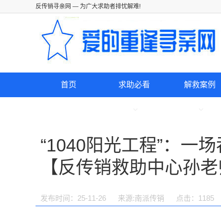
反传销寻亲网
— 为广大求助者排忧解难!
首页
求助必看
解救案例
“1040阳光工程”：
【反传销救助中心孙老
发布时间：25-11-26
来源:南派传销
点击：
1185