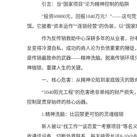
引言：当“国家项目”沦为精神控制的陷阱
“投资69800元，回报1040万元！”——这
饵。它披着“资本运作”“连锁经营”的伪装，以“国
作为反传销救助中心深耕多年的从业者，孙老
女变得冷漠自私，成功的商人沦为负债累累的赌徒
是传销最致命的武器——精神洗脑。脱离传销环境
神枷锁、重建人生的关键。
一、核心危害：从精神沦陷到家庭毁灭的致
“1040阳光工程”的危害绝非单纯的财产损
控制是贯穿始终的核心凶器。
1.精神洗脑：比囚禁更可怕的灵魂枷锁
新人被以“找工作”“谈恋爱”“考察项目”等
收通讯设备、切断外界联系，每天接受长达8-10小