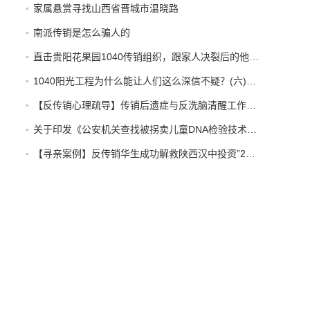
家属悬赏寻找山西省晋城市温晓路
南派传销是怎么骗人的
直击贵阳花果园1040传销组织，跟家人决裂后的他在路边以卖水果为生。【反传销救助中心】
1040阳光工程为什么能让人们这么深信不疑？(六)【反传销心理疏导孙老师】
【反传销心理疏导】传销后遗症与反洗脑清醒工作的开展
关于印发《公安机关查找被拐卖儿童DNA检验技术应用规范（试行）》的通知
【寻亲案例】反传销华生成功解救陕西汉中投资”2800“”天津天狮“传销受害者