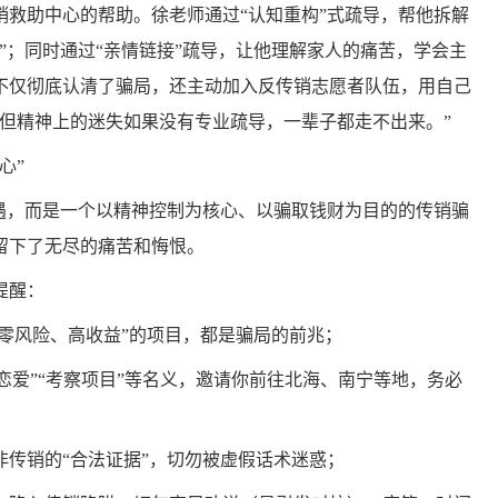
救助中心的帮助。徐老师通过“认知重构”式疏导，帮他拆解
”；同时通过“亲情链接”疏导，让他理解家人的痛苦，学会主
不仅彻底认清了骗局，还主动加入反传销志愿者队伍，用自己
但精神上的迷失如果没有专业疏导，一辈子都走不出来。”
心”
机遇，而是一个以精神控制为核心、以骗取钱财为目的的传销骗
留下了无尽的痛苦和悔恨。
提醒：
“零风险、高收益”的项目，都是骗局的前兆；
“谈恋爱”“考察项目”等名义，邀请你前往北海、南宁等地，务必
非传销的“合法证据”，切勿被虚假话术迷惑；