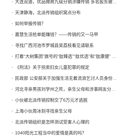
大连双迪，优品微商九级分销涉嫌传销 多名股东被警方拘押接受法
天津静海，北派传销组织窝点分布
如何举报传销？
嘉慧生活抢单能赚钱？——传销的又一马甲
寻找广西河池市罗城县吴荔枝看见请联系
打着“大树集团”旗号的“肽臻选”“肽优选”和“肽康健” 传销平台 开始发布“正面报道”
《刑法》关于拐卖妇女儿童犯罪的规定
民政部 公安部关于加强生活无着流浪乞讨人员身份查询和照料安置工作的意见
河北寻亲男孩刘学州之死，亲生父母和涉事网友分别承担什么责任？
小伙被北派传销控制交了6万元才逃脱
上海小伙周冰刻寻找亲生父母
北派传销组织是怎样测试受害人心理的
1040阳光工程当中的爱情是真的吗？