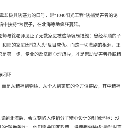
句荒诞却极具诱惑力的口号，是“1040阳光工程”诱捕受害者的诱
家暗中扶持”为幌子，在北海等地疯狂蔓延。
师与徐老师见证了无数家庭被这场骗局摧毁：曾经孝顺的子
，和睦的家庭因“拉人头”反目成仇。而这一切悲剧的根源，正
只是第一步，专业的反洗脑心理疏导，才是帮助受害者挣脱精
命闭环
失，而是从精神到物质、从个人到家庭的全方位摧毁，其中精神
名义骗到北海后，会立刻陷入传销分子精心设计的封闭环境：没
时的“轮番轰炸”。他们歪曲国家政策，将传销包装成“撬动财富