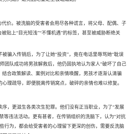
为代价。被洗脑的受害者会用尽各种谎言，将父母、配偶、子
被贴上“目光短浅”“不懂机遇”的标签，甚至被威胁断绝关
被骗入传销后，为了让她“投资”，竟在电话里辱骂她“耽误
老师团队成功将男孩解救后，他仍固执地认为家人“破坏了自己
导，结合政策解读、案例对比和亲情唤醒，男孩才逐渐认清骗
的心理疏导，即便脱离传销窝点，破碎的亲情也难以修复。
序，更滋生各类次生犯罪。他们没有正当职业，为了“发展
拘禁等违法活动。更有甚者，在传销组织的洗脑下，认为“对抗
这些行为，都会给受害者的心理留下更深的创伤，需要反洗脑