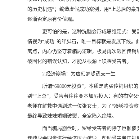
的历史机遇”；编造虚假成功案例，用“上总后的豪
逐渐否定原有价值观。
更可怕的是，这种洗脑会形成思维定式：受害
情视为“成功”的绊脚石，唯一目标就是发展下线
窝点，内心仍坚守着骗局逻辑，极易再次逃回传销
破固化的错误认知，才能从根源上唤醒受害者。
2.经济崩塌：为虚幻梦想透支一生
所谓“69800元投资”，本质是购买传销组
别”“上总”，受害者往往变本加厉投入：有的掏空
老师在解救中遇到过一位张女士，为了“凑够投资款
最终导致妹妹婚姻破裂，全家陷入绝境。
而当骗局崩盘时，留给受害者的除了巨额债务
理疏导会同步进行经济压力疏导，帮助受害者正视