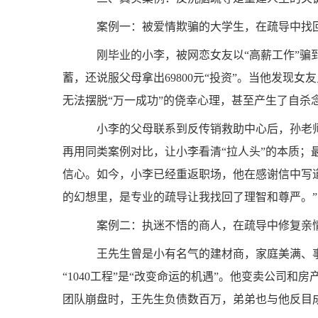
案例一：被爱情欺骗的大学生，在疏导中找
刚毕业的小李，被网恋女友以“高薪工作”骗
蓄，还说服父母拿出69800元“投资”。当他发现
无法摆脱“万一成功”的侥幸心理，甚至产生了自杀
小李的父母联系到反传销救助中心后，孙老师
再用同类案例对比，让小李看清“拉人头”的本质
信心。如今，小李已经重返职场，他在感谢信中写
的幻想里，是专业的疏导让我找回了理智和尊严。”
案例二：执迷不悟的商人，在疏导中修复亲
王先生曾是小有名气的建材商，家庭美满、事
“1040工程”是“改变命运的机遇”。他变卖公司和
团队崩盘时，王先生负债数百万，弟弟也与他反目