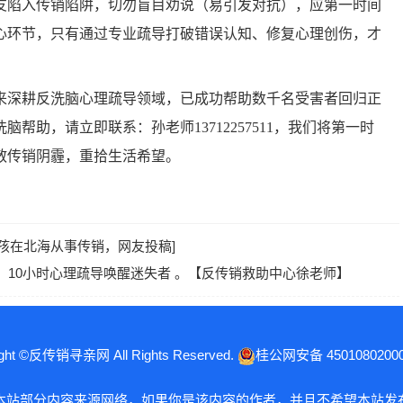
亲友陷入传销陷阱，切勿盲目劝说（易引发对抗），应第一时间
心环节，只有通过专业疏导打破错误认知、修复心理创伤，才
深耕反洗脑心理疏导领域，已成功帮助数千名受害者回归正
助，请立即联系：孙老师13712257511，我们将第一时
散传销阴霾，重拾生活希望。
女孩在北海从事传销，网友投稿]
，10小时心理疏导唤醒迷失者 。【反传销救助中心徐老师】
ight ©反传销寻亲网 All Rights Reserved.
桂公网安备 4501080200
 本站部分内容来源网络，如果你是该内容的作者，并且不希望本站