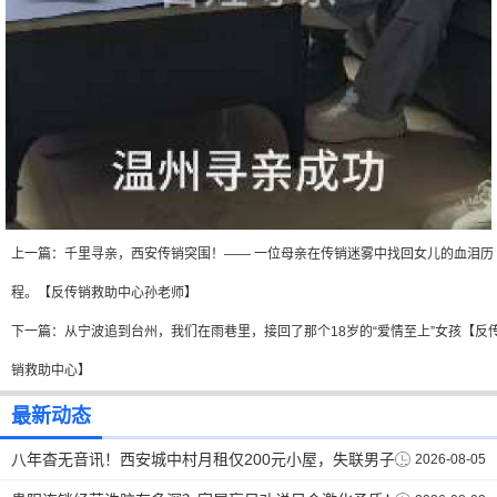
上一篇：
千里寻亲，西安传销突围！—— 一位母亲在传销迷雾中找回女儿的血泪历
程。【反传销救助中心孙老师】
下一篇：
从宁波追到台州，我们在雨巷里，接回了那个18岁的“爱情至上”女孩【反
销救助中心】
最新动态
2026-08-05
八年杳无音讯！西安城中村月租仅200元小屋，失联男子终于和家人取得联系。【反传销救助中心】