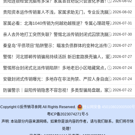
2026-08-02
贵阳连锁经营洗脑有多深？家属盲目劝说只会激化矛盾！正确唤醒技巧在这里。【反传销救助中心孙老师】
2026-08-02
贵阳资本运作传销害人不浅，家属求助无门，专业反洗脑打破思想牢笼。【反传销救助中心】
2026-07-31
家属必看：北海1040传销为何越劝越叛逆？专属心理疏导破解洗脑死循环 。【反传销救助中心】
2026-07-30
亲人去外地打工突然失联？警惕北派传销封闭式囚禁洗脑陷阱。【反传销救助中心】
2026-07-27
秦皇岛“平债项目”陷阱警示：瞄准负债群体的变种北派传销，劝说难度不容小觑.【反传销救助中心】
2026-07-27
警惕！河北邯郸传销骗局持续活跃 新旧套路换壳骗人，家属解救方式科普。【反传销救助中心】
2026-07-24
警惕邢台封闭式北派传销陷阱！多地老旧小区暗藏窝点，谨防亲友被软禁洗脑 。【反传销救助中心】
2026-07-24
安徽封闭式传销曝光：多地存在非法拘禁、严控人身自由的北派黑窝点。【反传销救助中心】
2026-07-22
防骗警示｜益阳传销隐患不容忽视！多类型骗局盘踞，家属务必提高警惕。【反传销救助中心】
Copyright ©反传销寻亲网 All Rights Reserved.
桂公网安备 45010802000500号
粤ICP备2023074271号-5
声明: 本站部分内容来源网络，如果你是该内容的作者，请与我们联系，我们将尽快
处理！