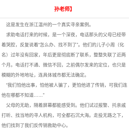
孙老师】
这是发生在浙江温州的一个真实寻亲案例。
求助电话打来的时候，是一个深夜，电话那头的父母已经带
着哭腔，反复说着“怎么办、找不到了”。他们的儿子小周（化
名）过年没有回家，年后更是彻底断了联系，整整失联了近两
个月。电话打不通、微信不回，之前偶尔发来的定位，也只是
模糊的外地地址，连具体城市都无法确定。
“我们怕他出事，怕他被人骗了，更怕他进了传销，可我们连
他在哪都不知道……”
父母的无助，隔着屏幕都能感受到。他们试过报警、托亲戚
打听、找当地的寻人机构，可全都石沉大海。走投无路之下，
他们找到了我们反传销救助中心。