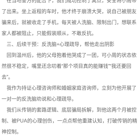
在当地警方的配合下，我们成功控制了窝点，安全将小周带
了出来。坐上返程的车时，他才终于崩溃大哭，说自己被朋友
骗来后，就被收走了手机，每天被人洗脑、限制出门，想联系
家人都被阻止，只能假装顺从，不敢反抗。
三、后续干预：反洗脑+心理疏导，帮他走出阴影
回到温州后，他的父母抱着他哭成了一团，可小周的状态依
然很不稳定，嘴里还念叨着“那个项目真的能赚钱”“我还要回
去”。
我作为持证心理咨询师和婚姻家庭咨询师，立刻为他开展了
一对一的反洗脑劝说和心理疏导。
我们从传销的套路逻辑、底层骗局拆解，到他这两个月被控
制、被PUA的心理创伤，一点点帮他重建认知，打破传销的精
神控制。